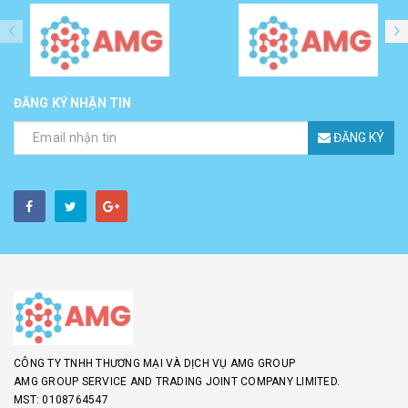
ĐĂNG KÝ NHẬN TIN
ĐĂNG KÝ
CÔNG TY TNHH THƯƠNG MẠI VÀ DỊCH VỤ AMG GROUP
AMG GROUP SERVICE AND TRADING JOINT COMPANY LIMITED.
MST: 0108764547