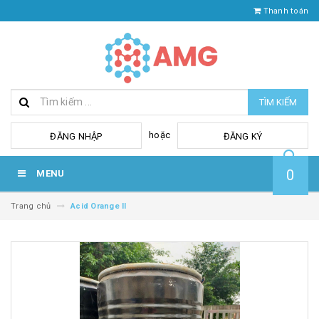
Thanh toán
TÌM KIẾM
hoặc
ĐĂNG NHẬP
ĐĂNG KÝ
0
MENU
Trang chủ
Acid Orange II