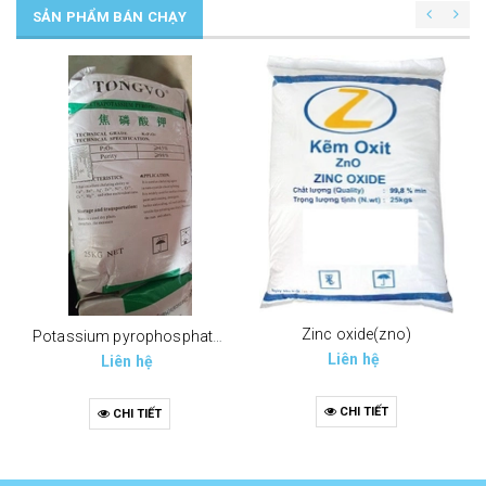
SẢN PHẨM BÁN CHẠY
Zinc oxide(zno)
Potassium pyrophosphate (tppp) (k4p2o7)
Liên hệ
Liên hệ
CHI TIẾT
CHI TIẾT