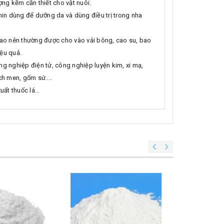
ợng kẽm cần thiết cho vật nuôi.
min dùng để dưỡng da và dùng điều trị trong nha
cao nên thường được cho vào vải bông, cao su, bao
ệu quả.
g nghiệp điện tử, công nghiệp luyện kim, xi mạ,
ch men, gốm sứ....
ất thuốc lá...