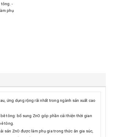
 tông. -
 làm phụ
hau, ứng dụng rộng rãi nhất trong ngành sản xuất cao
bê tông: bổ sung ZnO góp phần cải thiện thời gian
bê tông.
 hải sản ZnO được làm phụ gia trong thức ăn gia súc,