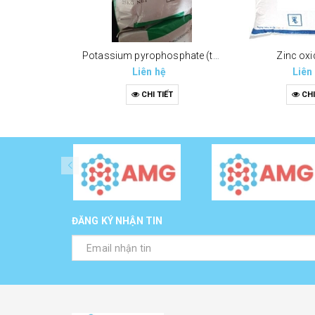
Potassium pyrophosphate (tppp) (k4p2o7)
Zinc oxi
Liên hệ
Liên
CHI TIẾT
CHI
ĐĂNG KÝ NHẬN TIN