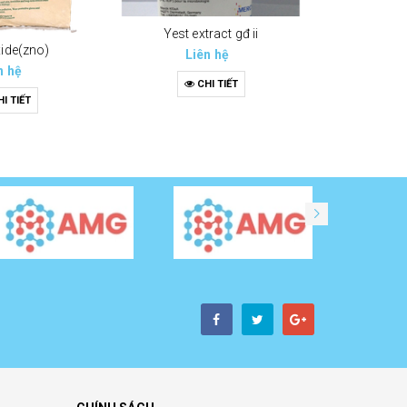
Yest extract gđ ii
xide(zno)
Liên hệ
n hệ
CHI TIẾT
I TIẾT