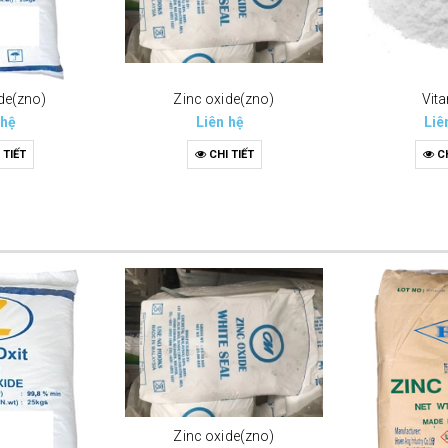
de(zno)
Zinc oxide(zno)
Vit
 hệ
Liên hệ
Liê
 TIẾT
CHI TIẾT
CH
Zinc oxide(zno)