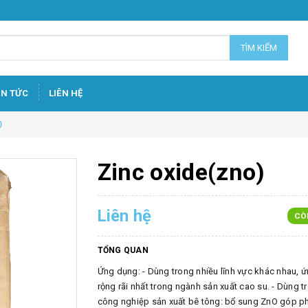
TÌM KIẾM
IN TỨC
LIÊN HỆ
)
Zinc oxide(zno)
Liên hệ
CÒ
TỔNG QUAN
Ứng dụng: - Dùng trong nhiều lĩnh vực khác nhau, 
rộng rãi nhất trong ngành sản xuất cao su. - Dùng t
công nghiệp sản xuất bê tông: bổ sung ZnO góp ph