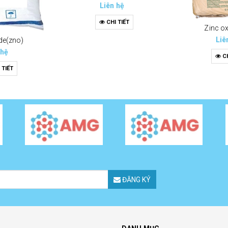
Liên hệ
CHI TIẾT
Zinc o
Liê
de(zno)
 hệ
CH
 TIẾT
ĐĂNG KÝ