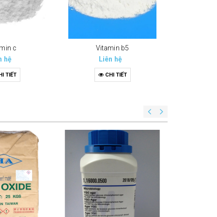
amin c
Vitamin b5
Va
n hệ
Liên hệ
Li
I TIẾT
CHI TIẾT
C
Yest e
Li
C