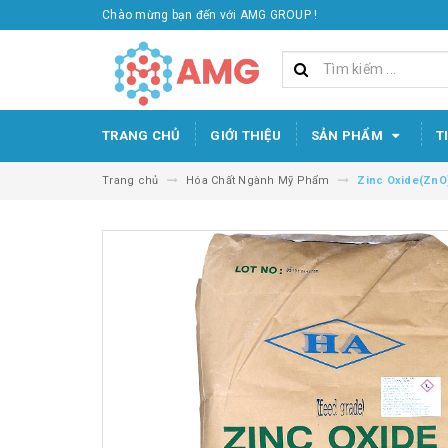
Chào mừng bạn đến với AMG GROUP !
TRANG CHỦ
GIỚI THIỆU
SẢN PHẨM
T
Trang chủ
Hóa Chất Ngành Mỹ Phẩm
Zinc Oxide(ZnO