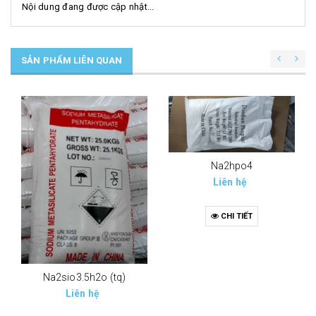
Nội dung đang được cập nhật...
SẢN PHẨM LIÊN QUAN
Na2hpo4
Liên hệ
CHI TIẾT
Na2sio3.5h2o (tq)
Liên hệ