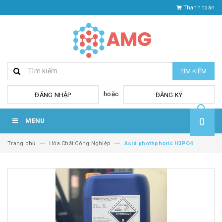
Thanh toán
TÌM KIẾM
hoặc
ĐĂNG NHẬP
ĐĂNG KÝ
0
MENU
Trang chủ
Hóa Chất Công Nghiệp
Acid phothphoric H3PO4