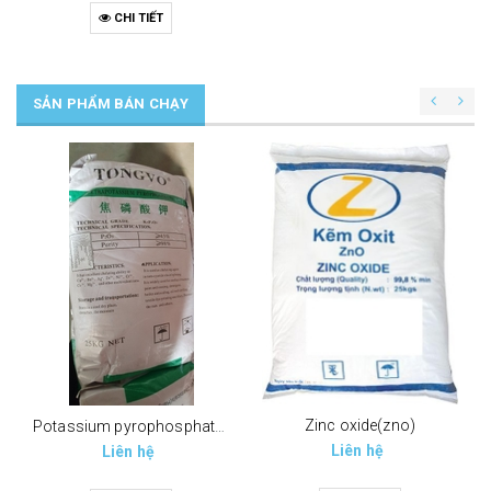
CHI TIẾT
SẢN PHẨM BÁN CHẠY
Zinc oxide(zno)
Potassium pyrophosphate (tppp) (k4p2o7)
Liên hệ
Liên hệ