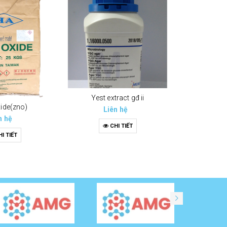
Li
C
Yest extract gđ ii
xide(zno)
Liên hệ
n hệ
CHI TIẾT
I TIẾT