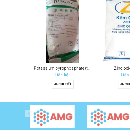
Potassium pyrophosphate (tppp) (k4p2o7)
Zinc oxi
Liên hệ
Liên
CHI TIẾT
CHI