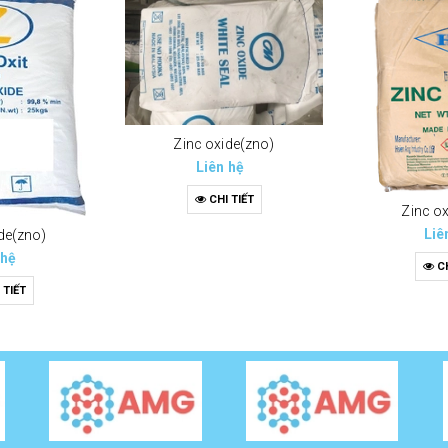
Zinc oxide(zno)
Liên hệ
CHI TIẾT
Zinc o
Liê
de(zno)
 hệ
CH
 TIẾT