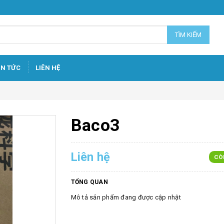
TÌM KIẾM
IN TỨC
LIÊN HỆ
Baco3
Liên hệ
CÒ
TỔNG QUAN
Mô tả sản phẩm đang được cập nhật