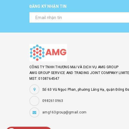
ĐĂNG KÝ NHẬN TIN
CÔNG TY TNHH THƯƠNG MẠI VÀ DỊCH VỤ AMG GROUP
AMG GROUP SERVICE AND TRADING JOINT COMPANY LIMITE
MST: 0108764547
Số 63 Vũ Ngọc Phan, phường Láng Hạ, quận Đống Đa
0982610963
amg163group@gmail.com