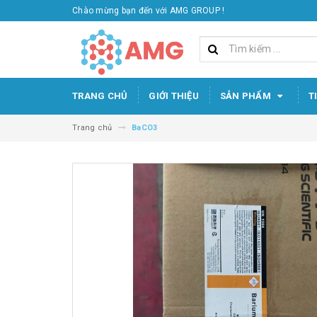
Chào mừng bạn đến với AMG GROUP !
TRANG CHỦ
GIỚI THIỆU
SẢN PHẨM
T
Trang chủ
BaCO3