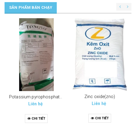
SẢN PHẨM BÁN CHẠY
Zinc oxide(zno)
Potassium pyrophosphate (tppp) (k4p2o7)
Liên hệ
Liên hệ
CHI TIẾT
CHI TIẾT