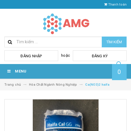
Thanh toán
TÌM KIẾM
hoặc
ĐĂNG NHẬP
ĐĂNG KÝ
0
MENU
Trang chủ
Hóa Chất Ngành Nông Nghiệp
Ca(NO3)2 haifa