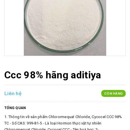
Ccc 98% hãng aditiya
Liên hệ
CÒN HÀNG
TỔNG QUAN
1. Thông tin về sản phẩm Chlorormequat Chloride, Cycocel CCC 98%
TC - Số CAS: 999-81-5 - Là loại Hormon thực vật tự nhiên
Chlorormequat Chloride, Cycocel CCC - Tên hoá học: 2-