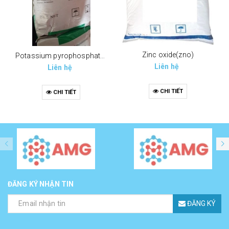
Zinc oxide(zno)
Potassium pyrophosphate (tppp) (k4p2o7)
Liên hệ
Liên hệ
CHI TIẾT
CHI TIẾT
ĐĂNG KÝ NHẬN TIN
ĐĂNG KÝ