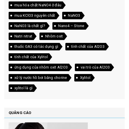
mua hóa chất NaNO4 ở đâu
mua KClO3 nguyên chất
NaNO3
NaNO3 là chất gì?
Nano4 – Stone
Natri nitrat
Nhôm oxit
thuốc GA3 có tác dụng gì
tính chất của Al2O3
tính chất của Xylitol
ứng dụng của nhôm oxit Al2O3
vai trò của Al2O3
xử lý nước hồ bơi bằng chorine
Xylitol
xylitol là gì
QUẢNG CÁO