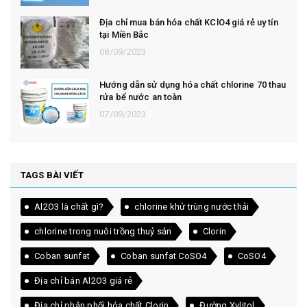
Địa chỉ mua bán hóa chất KClO4 giá rẻ uy tín
tại Miền Bắc
08/09/2023
Hướng dẫn sử dụng hóa chất chlorine 70 thau
rửa bể nước an toàn
07/09/2023
TAGS BÀI VIẾT
Al2O3 là chất gì?
chlorine khử trùng nước thải
chlorine trong nuôi trồng thuỷ sản
Clorin
Coban sunfat
Coban sunfat CoSO4
CoSO4
Địa chỉ bán Al2O3 giá rẻ
Địa chỉ phân phối hóa chất Clorin
Đường Xylitol