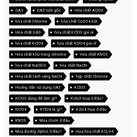
GA3
GA3 tưới gốc
Hóa chất Al2O3
hóa chất Chlorine
hóa chất CoSO4 bột
Hóa chất GA3
hóa chất KClO3 giá rẻ
hóa chất KClO4
hóa chất KClO4 giá rẻ
Hóa chất khử trùng chlorine
Hóa chất KNO3
hóa chất NaClO3
hóa chất NaCN
Hóa chất tách vàng NaCN
hợp chất Chlorine
Hướng dẫn sử dụng GA3
KClO3
KClO3 dùng để làm gì?
Kclo3 mua ở đâu?
KClO4
KClO4 là gì?
Kclo4 mua ở đâu
KNO3
Mua clorin ở đâu
Mua đường Xylitol ở đâu?
mua hóa chất KCLO4