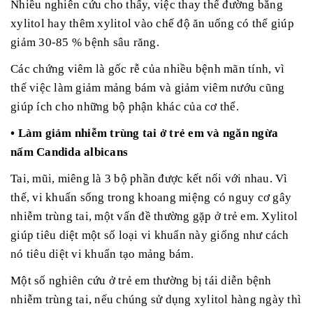
Nhiều nghiên cứu cho thấy, việc thay thế đường bằng
xylitol hay thêm xylitol vào chế độ ăn uống có thể giúp
giảm 30-85 % bệnh sâu răng.
Các chứng viêm là gốc rễ của nhiều bệnh mãn tính, vì
thế việc làm giảm mảng bám và giảm viêm nướu cũng
giúp ích cho những bộ phận khác của cơ thể.
• Làm giảm nhiễm trùng tai ở trẻ em và ngăn ngừa
nấm Candida albicans
Tai, mũi, miêng là 3 bộ phần được kết nối với nhau. Vì
thế, vi khuẩn sống trong khoang miệng có nguy cơ gây
nhiễm trùng tai, một vấn đề thường gặp ở trẻ em. Xylitol
giúp tiêu diệt một số loại vi khuẩn này giống như cách
nó tiêu diệt vi khuẩn tạo mảng bám.
Một số nghiên cứu ở trẻ em thường bị tái diễn bệnh
nhiễm trùng tai, nếu chúng sử dụng xylitol hàng ngày thì