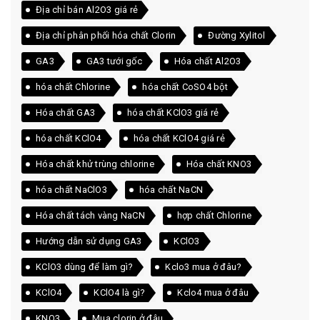
Địa chỉ bán Al2O3 giá rẻ
Địa chỉ phân phối hóa chất Clorin
Đường Xylitol
GA3
GA3 tưới gốc
Hóa chất Al2O3
hóa chất Chlorine
hóa chất CoSO4 bột
Hóa chất GA3
hóa chất KClO3 giá rẻ
hóa chất KClO4
hóa chất KClO4 giá rẻ
Hóa chất khử trùng chlorine
Hóa chất KNO3
hóa chất NaClO3
hóa chất NaCN
Hóa chất tách vàng NaCN
hợp chất Chlorine
Hướng dẫn sử dụng GA3
KClO3
KClO3 dùng để làm gì?
Kclo3 mua ở đâu?
KClO4
KClO4 là gì?
Kclo4 mua ở đâu
KNO3
Mua clorin ở đâu