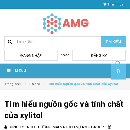
Thanh toán
TÌM KIẾM
hoặc
ĐĂNG NHẬP
ĐĂNG KÝ
0
MENU
Trang chủ
Tin tức
Tìm hiểu nguồn gốc và tính chất của Xylitol
Tìm hiểu nguồn gốc và tính chất
của xylitol
CÔNG TY TNHH THƯƠNG MẠI VÀ DỊCH VỤ AMG GROUP