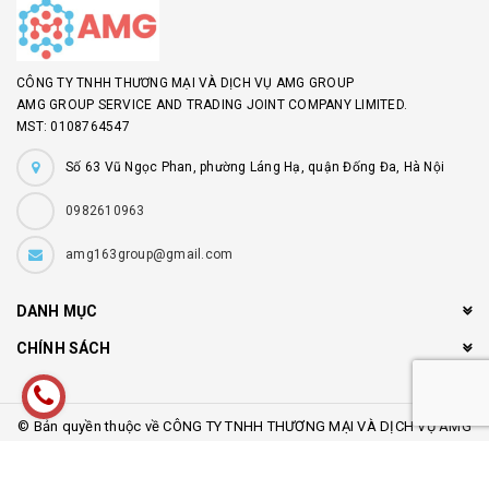
CÔNG TY TNHH THƯƠNG MẠI VÀ DỊCH VỤ AMG GROUP
AMG GROUP SERVICE AND TRADING JOINT COMPANY LIMITED.
MST: 0108764547
Số 63 Vũ Ngọc Phan, phường Láng Hạ, quận Đống Đa, Hà Nội
0982610963
amg163group@gmail.com
DANH MỤC
CHÍNH SÁCH
© Bản quyền thuộc về CÔNG TY TNHH THƯƠNG MẠI VÀ DỊCH VỤ AMG
GROUP
Cung cấp bởi
Sapo