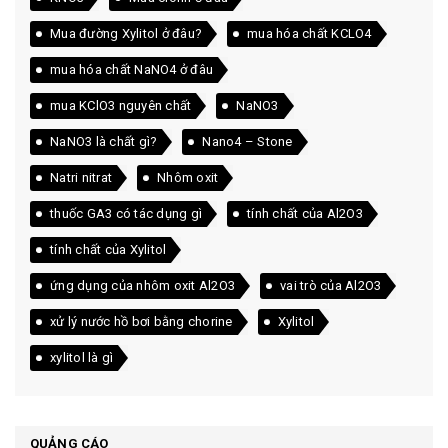
Mua đường Xylitol ở đâu?
mua hóa chất KCLO4
mua hóa chất NaNO4 ở đâu
mua KClO3 nguyên chất
NaNO3
NaNO3 là chất gì?
Nano4 – Stone
Natri nitrat
Nhôm oxit
thuốc GA3 có tác dụng gì
tính chất của Al2O3
tính chất của Xylitol
ứng dụng của nhôm oxit Al2O3
vai trò của Al2O3
xử lý nước hồ bơi bằng chorine
Xylitol
xylitol là gì
QUẢNG CÁO