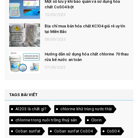
Một số lưu ý khi bảo quản và sử dụng hóa
chất CoSO4 bột
10/09/2023
Địa chỉ mua bán hóa chất KClO4 giá rẻ uy tín
tại Miền Bắc
08/09/2023
Hướng dẫn sử dụng hóa chất chlorine 70 thau
rửa bể nước an toàn
07/09/2023
TAGS BÀI VIẾT
Al2O3 là chất gì?
chlorine khử trùng nước thải
chlorine trong nuôi trồng thuỷ sản
Clorin
Coban sunfat
Coban sunfat CoSO4
CoSO4