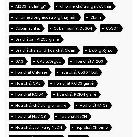
Al2O3 là chất gì?
chlorine khử trùng nước thải
chlorine trong nuôi trồng thuỷ sản
Clorin
Coban sunfat
Coban sunfat CoSO4
CoSO4
Địa chỉ bán Al2O3 giá rẻ
Địa chỉ phân phối hóa chất Clorin
Đường Xylitol
GA3
GA3 tưới gốc
Hóa chất Al2O3
hóa chất Chlorine
hóa chất CoSO4 bột
Hóa chất GA3
hóa chất KClO3 giá rẻ
hóa chất KClO4
hóa chất KClO4 giá rẻ
Hóa chất khử trùng chlorine
Hóa chất KNO3
hóa chất NaClO3
hóa chất NaCN
Hóa chất tách vàng NaCN
hợp chất Chlorine