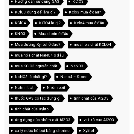
Hướng dẫn sử dụng GA3
KClO3
KClO3 dùng để làm gì?
Kclo3 mua ở đâu?
KClO4
KClO4 là gì?
Kclo4 mua ở đâu
KNO3
Mua clorin ở đâu
Mua đường Xylitol ở đâu?
mua hóa chất KCLO4
mua hóa chất NaNO4 ở đâu
mua KClO3 nguyên chất
NaNO3
NaNO3 là chất gì?
Nano4 – Stone
Natri nitrat
Nhôm oxit
thuốc GA3 có tác dụng gì
tính chất của Al2O3
tính chất của Xylitol
ứng dụng của nhôm oxit Al2O3
vai trò của Al2O3
xử lý nước hồ bơi bằng chorine
Xylitol