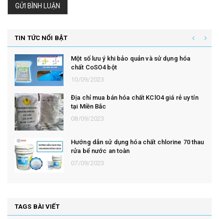
GỬI BÌNH LUẬN
TIN TỨC NỔI BẬT
Một số lưu ý khi bảo quản và sử dụng hóa
chất CoSO4 bột
10/09/2023
Địa chỉ mua bán hóa chất KClO4 giá rẻ uy tín
tại Miền Bắc
08/09/2023
Hướng dẫn sử dụng hóa chất chlorine 70 thau
rửa bể nước an toàn
07/09/2023
TAGS BÀI VIẾT