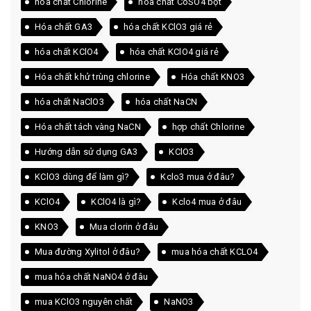
hóa chất Chlorine
hóa chất CoSO4 bột
Hóa chất GA3
hóa chất KClO3 giá rẻ
hóa chất KClO4
hóa chất KClO4 giá rẻ
Hóa chất khử trùng chlorine
Hóa chất KNO3
hóa chất NaClO3
hóa chất NaCN
Hóa chất tách vàng NaCN
hợp chất Chlorine
Hướng dẫn sử dụng GA3
KClO3
KClO3 dùng để làm gì?
Kclo3 mua ở đâu?
KClO4
KClO4 là gì?
Kclo4 mua ở đâu
KNO3
Mua clorin ở đâu
Mua đường Xylitol ở đâu?
mua hóa chất KCLO4
mua hóa chất NaNO4 ở đâu
mua KClO3 nguyên chất
NaNO3