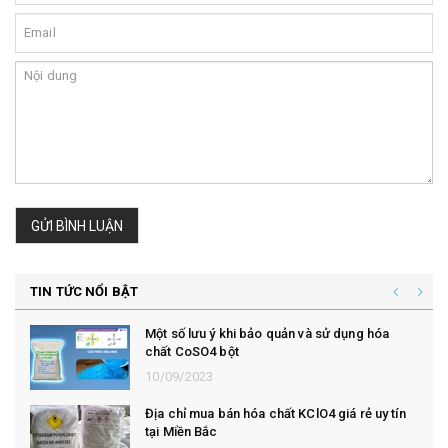
GỬI BÌNH LUẬN
TIN TỨC NỔI BẬT
Một số lưu ý khi bảo quản và sử dụng hóa
chất CoSO4 bột
10/09/2023
Địa chỉ mua bán hóa chất KClO4 giá rẻ uy tín
tại Miền Bắc