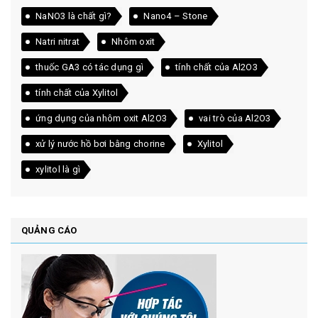
NaNO3 là chất gì?
Nano4 – Stone
Natri nitrat
Nhôm oxit
thuốc GA3 có tác dụng gì
tính chất của Al2O3
tính chất của Xylitol
ứng dụng của nhôm oxit Al2O3
vai trò của Al2O3
xử lý nước hồ bơi bằng chorine
Xylitol
xylitol là gì
QUẢNG CÁO