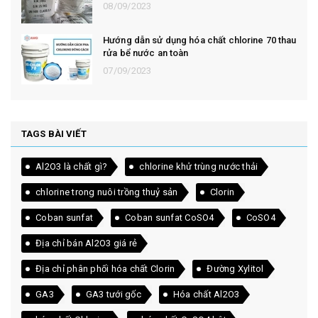
08/09/2023
Hướng dẫn sử dụng hóa chất chlorine 70 thau
rửa bể nước an toàn
07/09/2023
TAGS BÀI VIẾT
Al2O3 là chất gì?
chlorine khử trùng nước thải
chlorine trong nuôi trồng thuỷ sản
Clorin
Coban sunfat
Coban sunfat CoSO4
CoSO4
Địa chỉ bán Al2O3 giá rẻ
Địa chỉ phân phối hóa chất Clorin
Đường Xylitol
GA3
GA3 tưới gốc
Hóa chất Al2O3