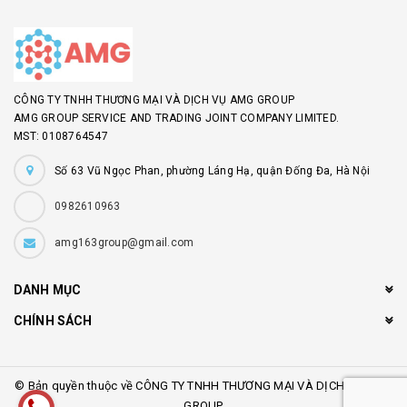
CÔNG TY TNHH THƯƠNG MẠI VÀ DỊCH VỤ AMG GROUP
AMG GROUP SERVICE AND TRADING JOINT COMPANY LIMITED.
MST: 0108764547
Số 63 Vũ Ngọc Phan, phường Láng Hạ, quận Đống Đa, Hà Nội
0982610963
amg163group@gmail.com
DANH MỤC
CHÍNH SÁCH
© Bản quyền thuộc về CÔNG TY TNHH THƯƠNG MẠI VÀ DỊCH VỤ AMG
GROUP