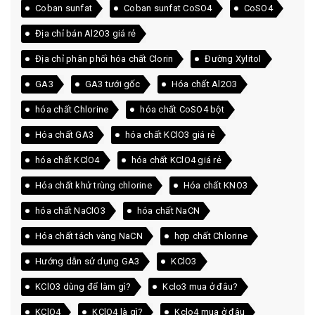
Coban sunfat
Coban sunfat CoSO4
CoSO4
Địa chỉ bán Al2O3 giá rẻ
Địa chỉ phân phối hóa chất Clorin
Đường Xylitol
GA3
GA3 tưới gốc
Hóa chất Al2O3
hóa chất Chlorine
hóa chất CoSO4 bột
Hóa chất GA3
hóa chất KClO3 giá rẻ
hóa chất KClO4
hóa chất KClO4 giá rẻ
Hóa chất khử trùng chlorine
Hóa chất KNO3
hóa chất NaClO3
hóa chất NaCN
Hóa chất tách vàng NaCN
hợp chất Chlorine
Hướng dẫn sử dụng GA3
KClO3
KClO3 dùng để làm gì?
Kclo3 mua ở đâu?
KClO4
KClO4 là gì?
Kclo4 mua ở đâu