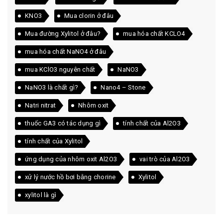
KNO3
Mua clorin ở đâu
Mua đường Xylitol ở đâu?
mua hóa chất KCLO4
mua hóa chất NaNO4 ở đâu
mua KClO3 nguyên chất
NaNO3
NaNO3 là chất gì?
Nano4 – Stone
Natri nitrat
Nhôm oxit
thuốc GA3 có tác dụng gì
tính chất của Al2O3
tính chất của Xylitol
ứng dụng của nhôm oxit Al2O3
vai trò của Al2O3
xử lý nước hồ bơi bằng chorine
Xylitol
xylitol là gì