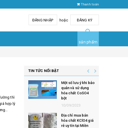
Thanh toán
ĐĂNG NHẬP
hoặc
ĐĂNG KÝ
sản phẩm
TIN TỨC NỔI BẬT
Một số lưu ý khi bảo
quản và sử dụng
hóa chất CoSO4
đường thì
bột
giá hợp lý
10/09/2023
ờng
Địa chỉ mua bán
hóa chất KClO4 giá
rẻ uy tín tại Miền