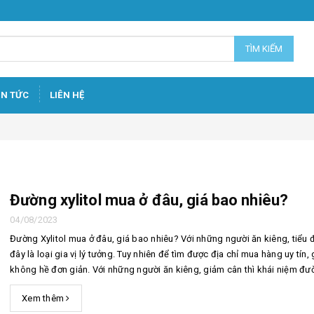
TÌM KIẾM
IN TỨC
LIÊN HỆ
Đường xylitol mua ở đâu, giá bao nhiêu?
04/08/2023
Đường Xylitol mua ở đâu, giá bao nhiêu? Với những người ăn kiêng, tiểu 
đây là loại gia vị lý tưởng. Tuy nhiên để tìm được địa chỉ mua hàng uy tín, 
không hề đơn giản. Với những người ăn kiêng, giảm cân thì khái niệm đư
Xylitol còn khá mới mẻ. Trong đường kính trắng chứa 99...
Xem thêm