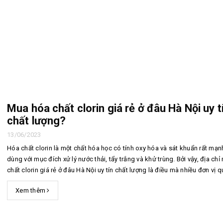
Mua hóa chất clorin giá rẻ ở đâu Hà Nội uy t
chất lượng?
13/06/2023
Hóa chất clorin là một chất hóa học có tính oxy hóa và sát khuẩn rất mạn
dùng với mục đích xử lý nước thải, tẩy trắng và khử trùng. Bởi vậy, địa ch
chất clorin giá rẻ ở đâu Hà Nội uy tín chất lượng là điều mà nhiều đơn vị 
AMG Group là địa chỉ phân phối hóa chất tại Hà Nộ...
Xem thêm