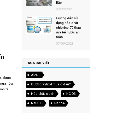
Bắc
08/09/2023
Hướng dẫn sử
dụng hóa chất
chlorine 70 thau
rửa bể nước an
toàn
07/09/2023
ín
TAGS BÀI VIẾT
Al2O3
h, được
ỉ mua hóa
Đường Xylitol mua ở đâu?
quan tâm.
Hóa chất clorin
KClO3
NaClO3
Nano4