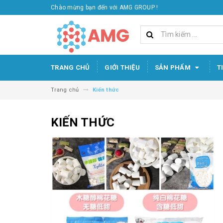
Chào mừng bạn đến với AMG GROUP !
TRANG CHỦ
GIỚI THIỆU
SẢN PHẨM
T
Trang chủ
Kiến thức
KIẾN THỨC