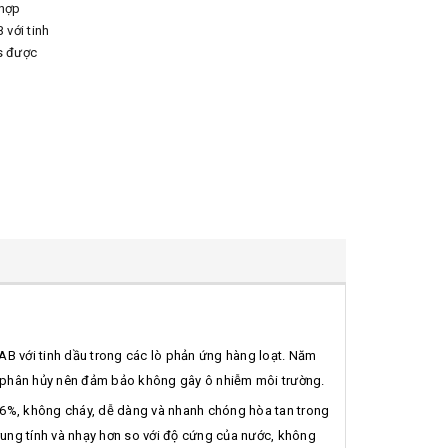
hợp
B với tinh
 được
ion LAB với tinh dầu trong các lò phản ứng hàng loạt. Năm
́nh phân hủy nên đảm bảo không gây ô nhiễm môi trường.
 96%, không cháy, dễ dàng và nhanh chóng hòa tan trong
rung tính và nhạy hơn so với độ cứng của nước, không