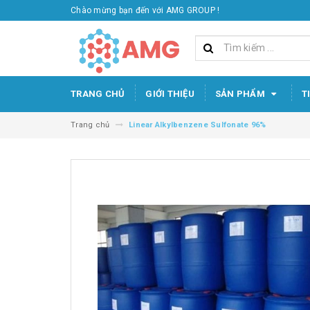
Chào mừng bạn đến với AMG GROUP !
TRANG CHỦ
GIỚI THIỆU
SẢN PHẨM
T
Trang chủ
Linear Alkylbenzene Sulfonate 96%