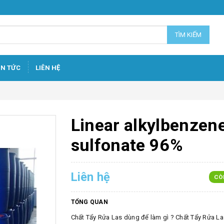
TÌM KIẾM
IN TỨC
LIÊN HỆ
Linear alkylbenzen
sulfonate 96%
Liên hệ
CÒ
TỔNG QUAN
Chất Tẩy Rửa Las dùng để làm gì ? Chất Tẩy Rửa Las