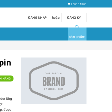
Thanh toán
ĐĂNG NHẬP
hoặc
ĐĂNG KÝ
sản phẩm
pin
N HÀNG
wder Ứng
ột –
ệp, được