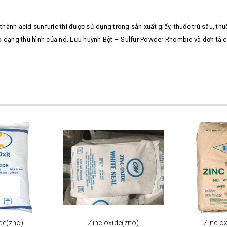
hành acid sunfuric thì được sử dụng trong sản xuất giấy, thuốc trù sâu, th
o dạng thù hình của nó. Lưu huỳnh Bột – Sulfur Powder Rhombic và đơn tà c
de(zno)
Zinc oxide(zno)
Zinc o