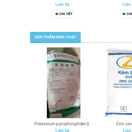
Liên hệ
Liên
CHI TIẾT
CHI
SẢN PHẨM BÁN CHẠY
Potassium pyrophosphate (tppp) (k4p2o7)
Zinc oxi
Liên hệ
Liên