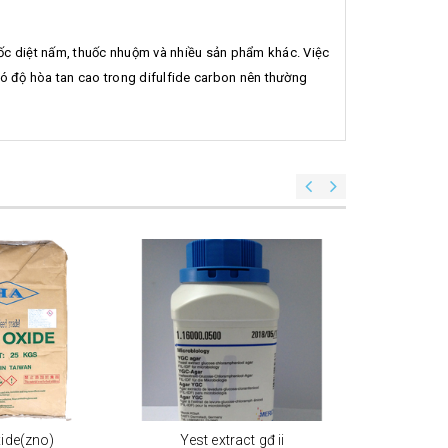
uốc diệt nấm, thuốc nhuộm và nhiều sản phẩm khác. Việc
ó độ hòa tan cao trong difulfide carbon nên thường
xide(zno)
Yest extract gđ ii
Yest e