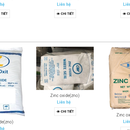
 hệ
Liên hệ
Liê
 TIẾT
CHI TIẾT
CH
Zinc oxide(zno)
Liên hệ
CHI TIẾT
Zinc o
Liê
de(zno)
 hệ