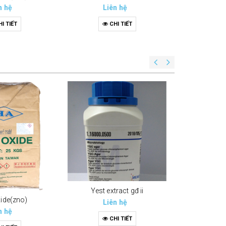
n hệ
Liên hệ
Li
I TIẾT
CHI TIẾT
C
Yest e
Li
C
Yest extract gđ ii
xide(zno)
Liên hệ
n hệ
CHI TIẾT