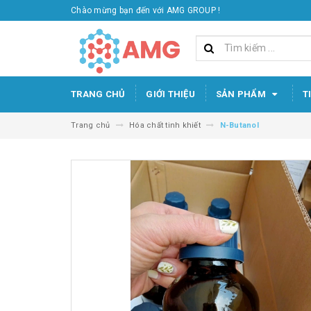
Chào mừng bạn đến với AMG GROUP !
TRANG CHỦ
GIỚI THIỆU
SẢN PHẨM
T
Trang chủ
Hóa chất tinh khiết
N-Butanol