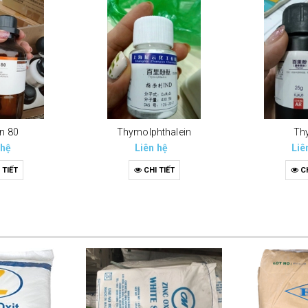
n 80
Thymolphthalein
Th
 hệ
Liên hệ
Liê
 TIẾT
CHI TIẾT
CH