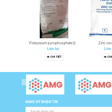
Potassium pyrophosphate (tppp) (k4p2o7)
Zinc oxi
Liên hệ
Liên
CHI TIẾT
CHI
ĐĂNG KÝ NHẬN TIN