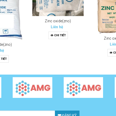
Zinc oxide(zno)
Liên hệ
CHI TIẾT
Zinc o
Liê
de(zno)
 hệ
CH
 TIẾT
ĐĂNG KÝ