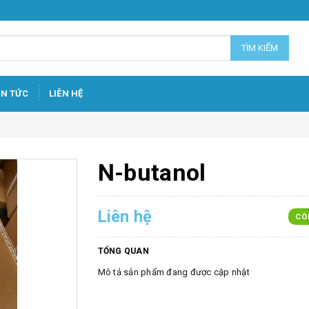
TÌM KIẾM
IN TỨC
LIÊN HỆ
N-butanol
Liên hệ
CÒ
TỔNG QUAN
Mô tả sản phẩm đang được cập nhật