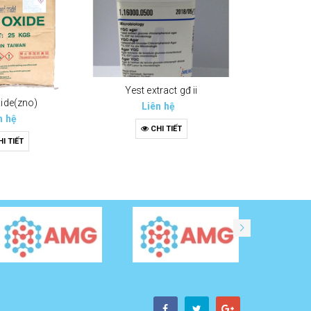
Yest extract gđ ii
xide(zno)
Liên hệ
n hệ
CHI TIẾT
I TIẾT