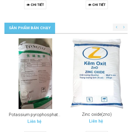
CHI TIẾT
CHI TIẾT
SẢN PHẨM BÁN CHẠY
Zinc oxide(zno)
Potassium pyrophosphate (tppp) (k4p2o7)
Liên hệ
Liên hệ