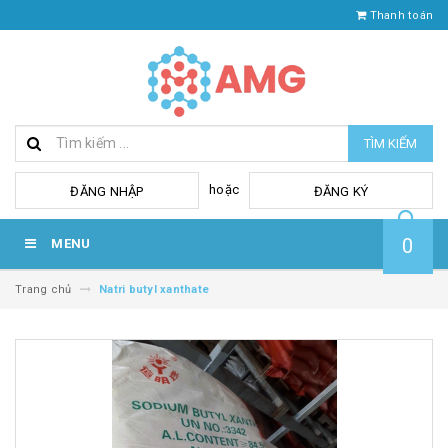
Thanh toán
TÌM KIẾM
hoặc
ĐĂNG NHẬP
ĐĂNG KÝ
0
MENU
Trang chủ
Natri butyl xanthate