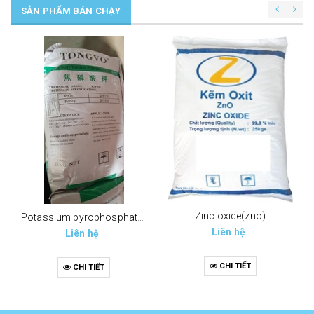
SẢN PHẨM BÁN CHẠY
Zinc oxide(zno)
Potassium pyrophosphate (tppp) (k4p2o7)
Liên hệ
Liên hệ
CHI TIẾT
CHI TIẾT