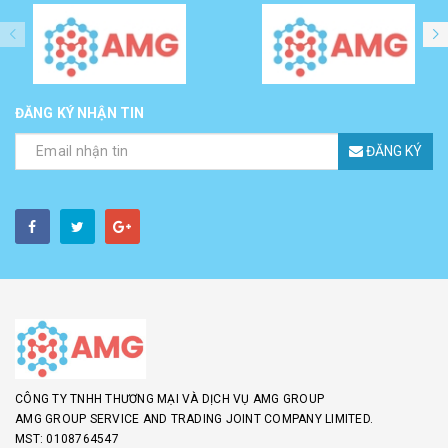
ĐĂNG KÝ NHẬN TIN
ĐĂNG KÝ
CÔNG TY TNHH THƯƠNG MẠI VÀ DỊCH VỤ AMG GROUP
AMG GROUP SERVICE AND TRADING JOINT COMPANY LIMITED.
MST: 0108764547