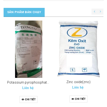
SẢN PHẨM BÁN CHẠY
Zinc oxide(zno)
Potassium pyrophosphate (tppp) (k4p2o7)
Liên hệ
Liên hệ
CHI TIẾT
CHI TIẾT