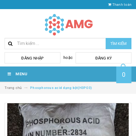
Thanh toán
TÌM KIẾM
hoặc
ĐĂNG NHẬP
ĐĂNG KÝ
0
MENU
Trang chủ
Phosphorous acid dạng bột(H3PO3)