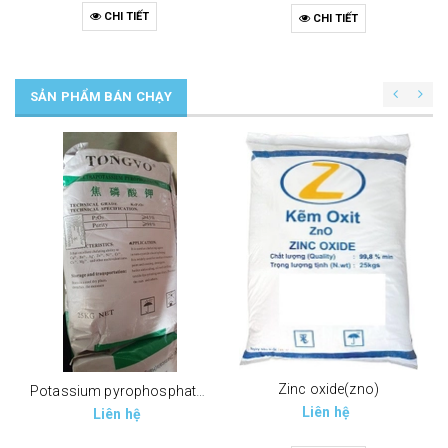
CHI TIẾT
CHI TIẾT
SẢN PHẨM BÁN CHẠY
Zinc oxide(zno)
Potassium pyrophosphate (tppp) (k4p2o7)
Liên hệ
Liên hệ