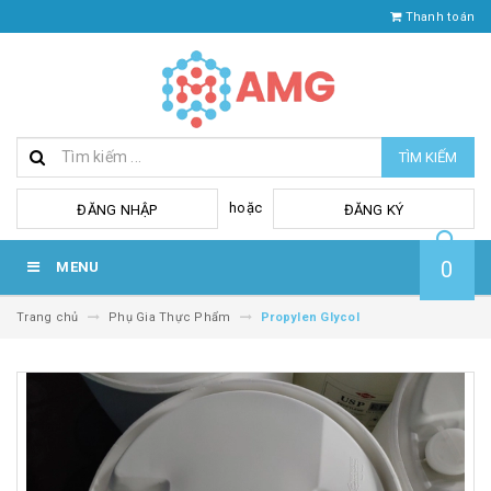
Thanh toán
TÌM KIẾM
hoặc
ĐĂNG NHẬP
ĐĂNG KÝ
0
MENU
Trang chủ
Phụ Gia Thực Phẩm
Propylen Glycol