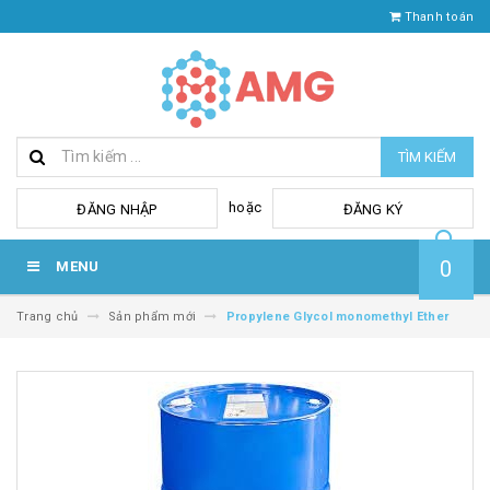
Thanh toán
TÌM KIẾM
hoặc
ĐĂNG NHẬP
ĐĂNG KÝ
0
MENU
Trang chủ
Sản phẩm mới
Propylene Glycol monomethyl Ether