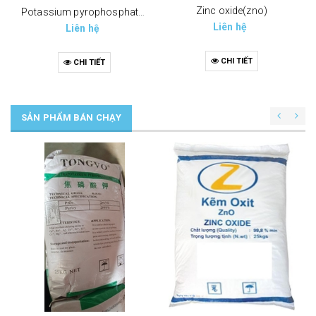
Zinc oxide(zno)
Potassium pyrophosphate (tppp) (k4p2o7)
Liên hệ
Liên hệ
CHI TIẾT
CHI TIẾT
SẢN PHẨM BÁN CHẠY