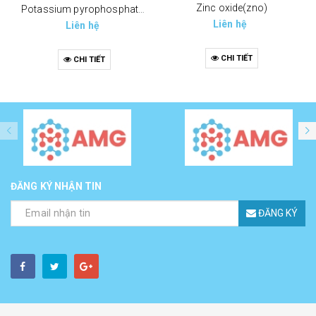
Zinc oxide(zno)
Potassium pyrophosphate (tppp) (k4p2o7)
Liên hệ
Liên hệ
CHI TIẾT
CHI TIẾT
ĐĂNG KÝ NHẬN TIN
ĐĂNG KÝ