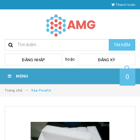
Thanh toán
TÌM KIẾM
hoặc
ĐĂNG NHẬP
ĐĂNG KÝ
0
MENU
Trang chủ
Sáp Parafin