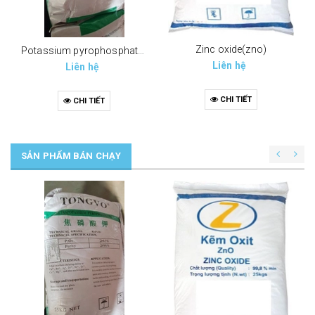
Zinc oxide(zno)
Potassium pyrophosphate (tppp) (k4p2o7)
Liên hệ
Liên hệ
CHI TIẾT
CHI TIẾT
SẢN PHẨM BÁN CHẠY