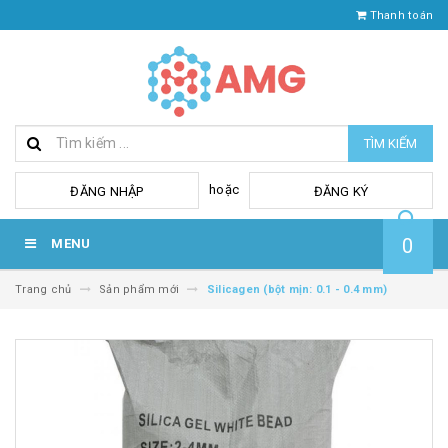
Thanh toán
TÌM KIẾM
hoặc
ĐĂNG NHẬP
ĐĂNG KÝ
0
MENU
Trang chủ
Sản phẩm mới
Silicagen (bột mịn: 0.1 - 0.4 mm)