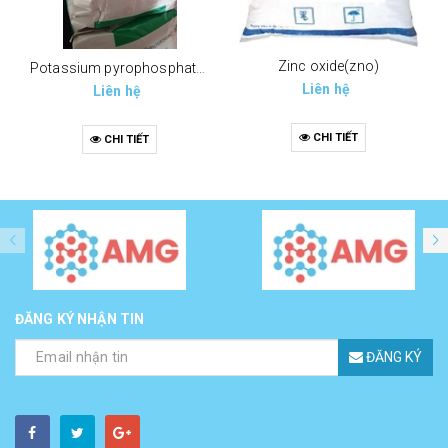
Zinc oxide(zno)
Potassium pyrophosphate (tppp) (k4p2o7)
Liên hệ
Liên hệ
CHI TIẾT
CHI TIẾT
ĐĂNG KÝ NHẬN TIN
ĐĂNG KÝ