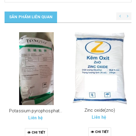
SẢN PHẨM LIÊN QUAN
Zinc oxide(zno)
Potassium pyrophosphate (tppp) (k4p2o7)
Liên hệ
Liên hệ
CHI TIẾT
CHI TIẾT