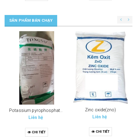
SẢN PHẨM BÁN CHẠY
Zinc oxide(zno)
Potassium pyrophosphate (tppp) (k4p2o7)
Liên hệ
Liên hệ
CHI TIẾT
CHI TIẾT