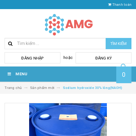
Thanh toán
TÌM KIẾM
hoặc
ĐĂNG NHẬP
ĐĂNG KÝ
0
MENU
Trang chủ
Sản phẩm mới
Sodium hydroxide 30% lỏng(NAOH)