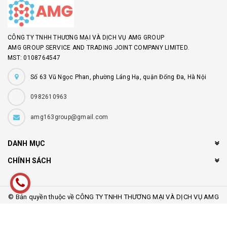
CÔNG TY TNHH THƯƠNG MẠI VÀ DỊCH VỤ AMG GROUP
AMG GROUP SERVICE AND TRADING JOINT COMPANY LIMITED.
MST: 0108764547
Số 63 Vũ Ngọc Phan, phường Láng Hạ, quận Đống Đa, Hà Nội
0982610963
amg163group@gmail.com
DANH MỤC
CHÍNH SÁCH
© Bản quyền thuộc về CÔNG TY TNHH THƯƠNG MẠI VÀ DỊCH VỤ AMG
GROUP
Cung cấp bởi
Sapo