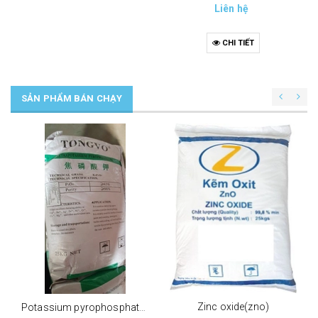
Liên hệ
CHI TIẾT
SẢN PHẨM BÁN CHẠY
Zinc oxide(zno)
Potassium pyrophosphate (tppp) (k4p2o7)