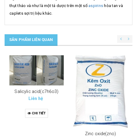
thụt tháo và như là một tá dược trên một số
aspirins
hòa tan và
caplets sợi trị liệu khác.
SẢN PHẨM LIÊN QUAN
Salicylic acid(c7h6o3)
Liên hệ
CHI TIẾT
Zinc oxide(zno)