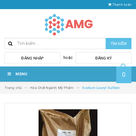
Thanh toán
TÌM KIẾM
hoặc
ĐĂNG NHẬP
ĐĂNG KÝ
0
MENU
Trang chủ
Hóa Chất Ngành Mỹ Phẩm
Sodium Lauryl Sulfate