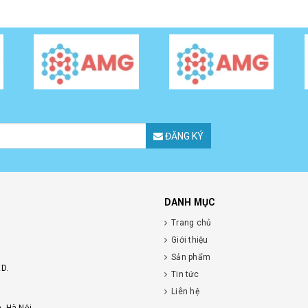
ĐĂNG KÝ
DANH MỤC
Trang chủ
Giới thiệu
Sản phẩm
D.
Tin tức
Liên hệ
, Hà Nội