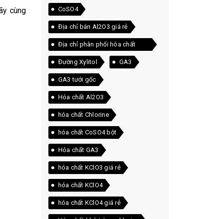
CoSO4
Hãy cùng
Địa chỉ bán Al2O3 giá rẻ
Địa chỉ phân phối hóa chất
Clorin
Đường Xylitol
GA3
GA3 tưới gốc
Hóa chất Al2O3
hóa chất Chlorine
hóa chất CoSO4 bột
Hóa chất GA3
hóa chất KClO3 giá rẻ
hóa chất KClO4
hóa chất KClO4 giá rẻ