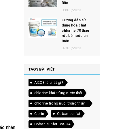
Bắc
08/09/2023
Hướng dẫn sử
dụng hóa chất
chlorine 70 thau
rửa bể nước an
toàn
07/09/2023
TAGS BÀI VIẾT
Al2O3 là chất gì?
chlorine khử trùng nước thải
chlorine trong nuôi trồng thuỷ
sản
Clorin
Coban sunfat
Coban sunfat CoSO4
tác nhân