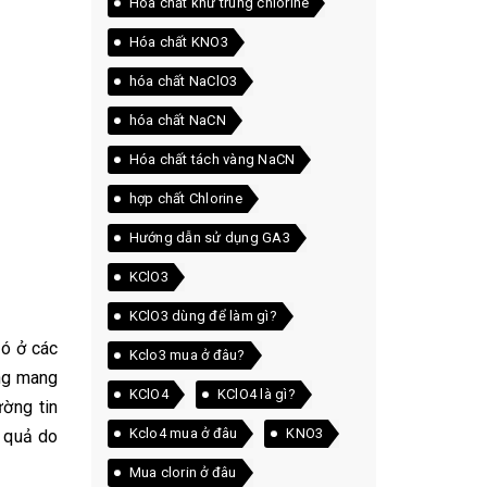
Hóa chất khử trùng chlorine
Hóa chất KNO3
hóa chất NaClO3
hóa chất NaCN
Hóa chất tách vàng NaCN
hợp chất Chlorine
Hướng dẫn sử dụng GA3
KClO3
KClO3 dùng để làm gì?
có ở các
Kclo3 mua ở đâu?
úng mang
KClO4
KClO4 là gì?
ờng tin
Kclo4 mua ở đâu
KNO3
u quả do
Mua clorin ở đâu