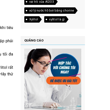
vai trò của Al2O3
xử lý nước hồ bơi bằng chorine
Xylitol
xylitol là gì
khi tiêu
gặp phải
QUẢNG CÁO
ụ tối đa
itol rất
 Hãy thử