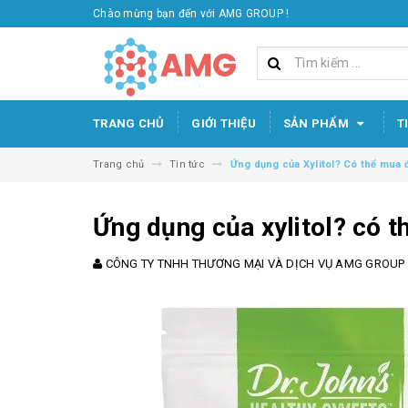
Chào mừng bạn đến với AMG GROUP !
TRANG CHỦ
GIỚI THIỆU
SẢN PHẨM
T
Trang chủ
Tin tức
Ứng dụng của Xylitol? Có thể mua đ
Ứng dụng của xylitol? có t
CÔNG TY TNHH THƯƠNG MẠI VÀ DỊCH VỤ AMG GROUP