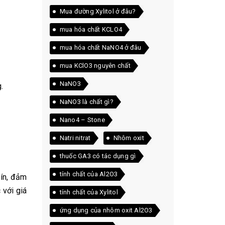
Mua đường Xylitol ở đâu?
mua hóa chất KCLO4
mua hóa chất NaNO4 ở đâu
mua KClO3 nguyên chất
NaNO3
.
NaNO3 là chất gì?
Nano4 – Stone
Natri nitrat
Nhôm oxit
thuốc GA3 có tác dụng gì
tính chất của Al2O3
tín, đảm
 với giá
tính chất của Xylitol
ứng dụng của nhôm oxit Al2O3