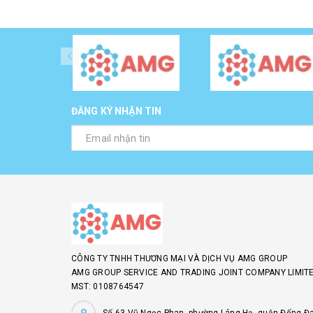
ĐĂNG KÝ NHẬN TIN
CÔNG TY TNHH THƯƠNG MẠI VÀ DỊCH VỤ AMG GROUP
AMG GROUP SERVICE AND TRADING JOINT COMPANY LIMITE
MST: 0108764547
Số 63 Vũ Ngọc Phan, phường Láng Hạ, quận Đống Đa