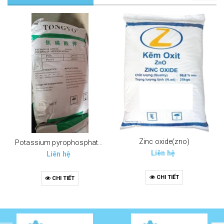
Zinc oxide(zno)
Potassium pyrophosphate (tppp) (k4p2o7)
Liên hệ
Liên hệ
CHI TIẾT
CHI TIẾT