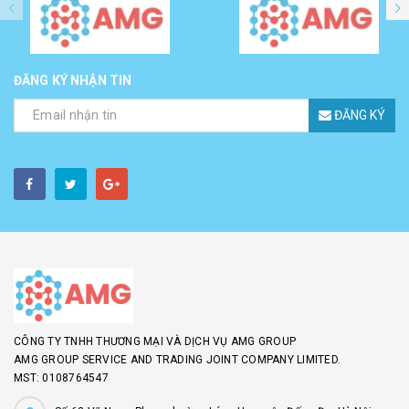
ĐĂNG KÝ NHẬN TIN
ĐĂNG KÝ
CÔNG TY TNHH THƯƠNG MẠI VÀ DỊCH VỤ AMG GROUP
AMG GROUP SERVICE AND TRADING JOINT COMPANY LIMITED.
MST: 0108764547