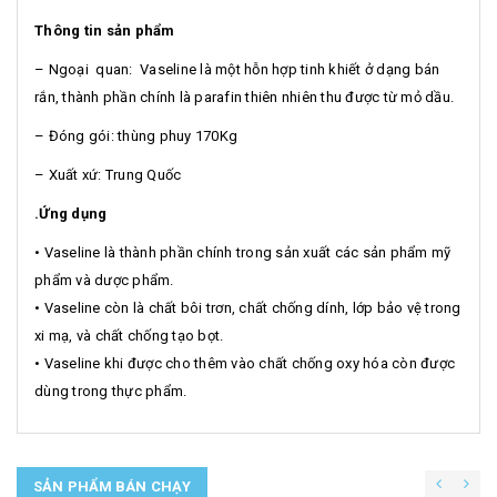
Thông tin s
ả
n ph
ẩ
m
– Ngoại quan: Vaseline là một hỗn hợp tinh khiết ở dạng bán
rắn, thành phần chính là parafin thiên nhiên thu được từ mỏ dầu.
– Đóng gói: thùng phuy 170Kg
– Xuất xứ: Trung Quốc
.
Ứ
ng d
ụ
ng
• Vaseline là thành phần chính trong sản xuất các sản phẩm mỹ
phẩm và dược phẩm.
• Vaseline còn là chất bôi trơn, chất chống dính, lớp bảo vệ trong
xi mạ, và chất chống tạo bọt.
• Vaseline khi được cho thêm vào chất chống oxy hóa còn được
dùng trong thực phẩm.
SẢN PHẨM BÁN CHẠY