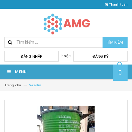
Thanh toán
TÌM KIẾM
hoặc
ĐĂNG NHẬP
ĐĂNG KÝ
0
MENU
Trang chủ
Vazơlin