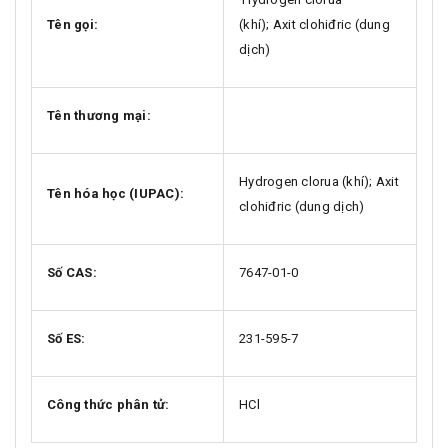
Tên gọi:
(khí); Axit clohiđric (dung
dịch)
Tên thương mại:
Hydrogen clorua (khí); Axit
Tên hóa học (IUPAC):
clohiđric (dung dịch)
Số CAS:
7647-01-0
Số ES:
231-595-7
Công thức phân tử:
HCl