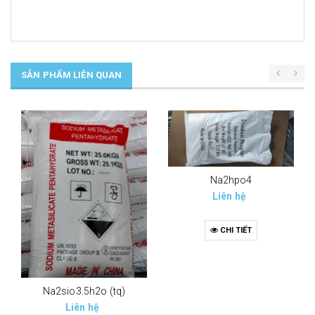
SẢN PHẨM LIÊN QUAN
Na2hpo4
Liên hệ
CHI TIẾT
Na2sio3.5h2o (tq)
Liên hệ