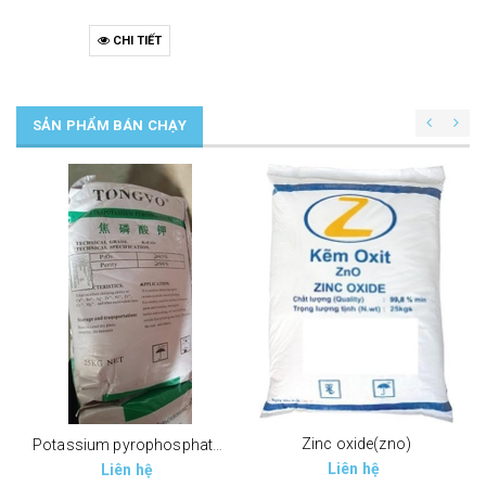
CHI TIẾT
SẢN PHẨM BÁN CHẠY
Zinc oxide(zno)
Potassium pyrophosphate (tppp) (k4p2o7)
Liên hệ
Liên hệ