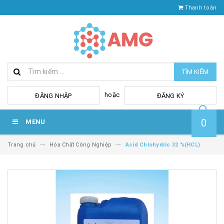
Thanh toán
TÌM KIẾM
hoặc
ĐĂNG NHẬP
ĐĂNG KÝ
0
MENU
Trang chủ
Hóa Chất Công Nghiệp
Acid Chlohydric 32 %(HCL)