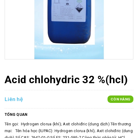
Acid chlohydric 32 %(hcl)
Liên hệ
CÒN HÀNG
TỔNG QUAN
Tên gọi: Hydrogen clorua (khí); Axit clohiđric (dung dịch) Tên thương
mại: Tên hóa học (IUPAC): Hydrogen clorua (khí); Axit clohiđric (dung
dịch) Số CAS: 7647-01-0 Số ES: 231-595-7 Công thức phân tử: HCl