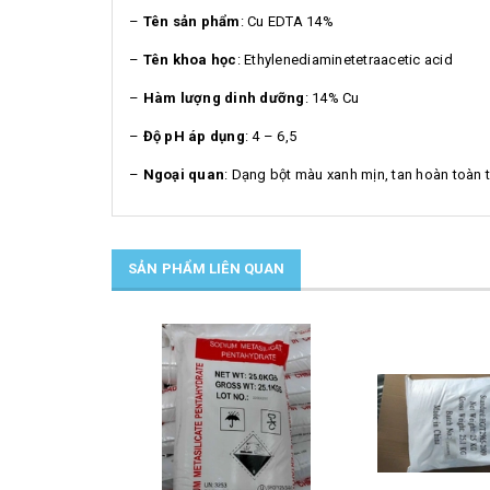
–
Tên sản phẩm
: Cu EDTA 14%
–
Tên khoa học
: Ethylenediaminetetraacetic acid
–
Hàm lượng dinh dưỡng
: 14% Cu
–
Độ pH áp dụng
: 4 – 6,5
–
Ngoại quan
: Dạng bột màu xanh mịn, tan hoàn toàn 
SẢN PHẨM LIÊN QUAN