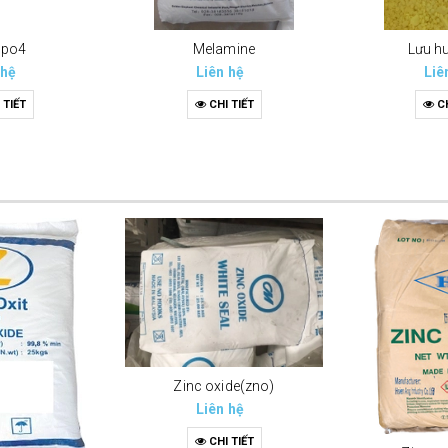
hpo4
Melamine
Lưu h
 hệ
Liên hệ
Liê
 TIẾT
CHI TIẾT
CH
Zinc oxide(zno)
Liên hệ
CHI TIẾT