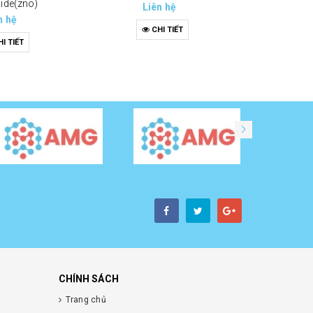
xide(zno)
Liên hệ
n hệ
CHI TIẾT
I TIẾT
CHÍNH SÁCH
Trang chủ