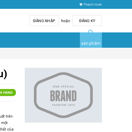
Thanh toán
ĐĂNG NHẬP
hoặc
ĐĂNG KÝ
sản phẩm
u)
N HÀNG
ất trên
à một
chất của