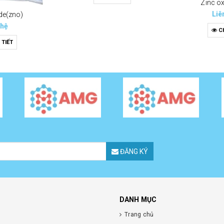
Zinc o
Liê
de(zno)
 hệ
CH
 TIẾT
ĐĂNG KÝ
DANH MỤC
Trang chủ