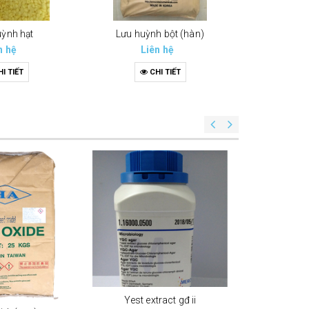
uỳnh hạt
Lưu huỳnh bột (hàn)
K
n hệ
Liên hệ
Li
I TIẾT
CHI TIẾT
C
Yest e
Li
C
Yest extract gđ ii