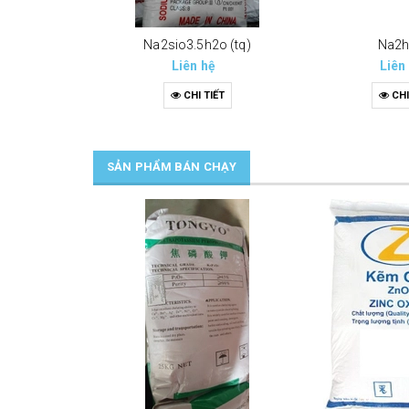
Na2sio3.5h2o (tq)
Na2
Liên hệ
Liên
CHI TIẾT
CHI
SẢN PHẨM BÁN CHẠY