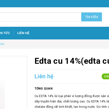
TÌM KIẾM
IN TỨC
LIÊN HỆ
Cu)
Edta cu 14%(edta c
Liên hệ
CÒ
TỔNG QUAN
Cu EDTA 14% là loại phân vi lượng đồng được sản xu
dây truyền hiện đại, chất lượng cao. Cu EDTA 14% l
chelate đồng rất tinh khiết, tan trong nước. Do tính 