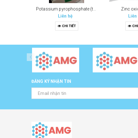
Potassium pyrophosphate (tppp) (k4p2o7)
Zinc oxi
Liên hệ
Liên
CHI TIẾT
CHI
ĐĂNG KÝ NHẬN TIN