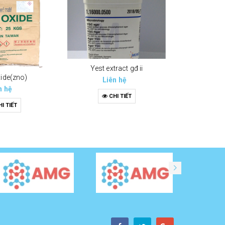
Yest extract gđ ii
xide(zno)
Liên hệ
n hệ
CHI TIẾT
I TIẾT