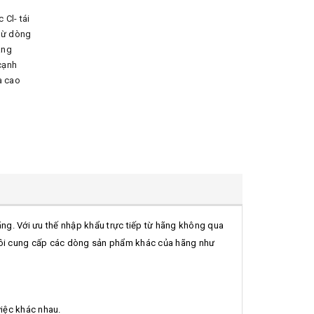
 Cl- tái
dừ dòng
ãng
cạnh
à cao
ãng. Với ưu thế nhập khẩu trực tiếp từ hãng không qua
g tôi cung cấp các dòng sản phẩm khác của hãng như
việc khác nhau.