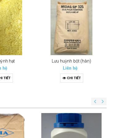
uỳnh hạt
Lưu huỳnh bột (hàn)
K
n hệ
Liên hệ
Li
I TIẾT
CHI TIẾT
C
Yest e
Li
C