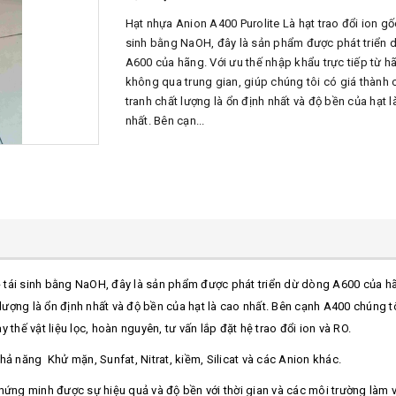
Hạt nhựa Anion A400 Purolite Là hạt trao đổi ion gốc
sinh bằng NaOH, đây là sản phẩm được phát triển 
A600 của hãng. Với ưu thế nhập khẩu trực tiếp từ h
không qua trung gian, giúp chúng tôi có giá thành 
tranh chất lượng là ổn định nhất và độ bền của hạt l
nhất. Bên cạn...
l- tái sinh bằng NaOH, đây là sản phẩm được phát triển dừ dòng A600 của h
ất lượng là ổn định nhất và độ bền của hạt là cao nhất. Bên cạnh A400 chún
thế vật liệu lọc, hoàn nguyên, tư vấn lắp đặt hệ trao đổi ion và RO.
ả năng Khử mặn, Sunfat, Nitrat, kiềm, Silicat và các Anion khác.
hứng minh được sự hiệu quả và độ bền với thời gian và các môi trường làm 