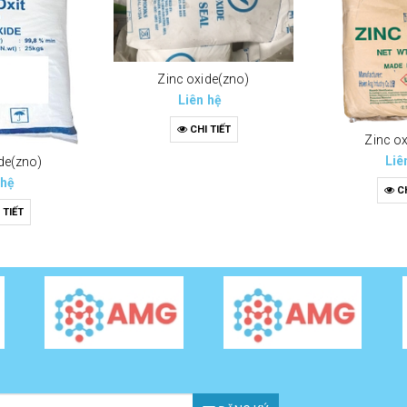
Zinc oxide(zno)
Liên hệ
CHI TIẾT
Zinc o
Liê
de(zno)
 hệ
CH
 TIẾT