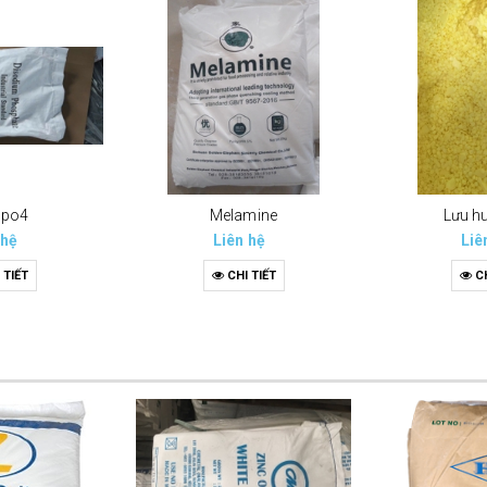
hpo4
Melamine
Lưu h
 hệ
Liên hệ
Liê
 TIẾT
CHI TIẾT
CH