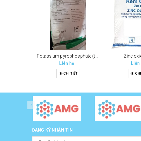
Potassium pyrophosphate (tppp) (k4p2o7)
Zinc oxi
Liên hệ
Liên
CHI TIẾT
CHI
ĐĂNG KÝ NHẬN TIN