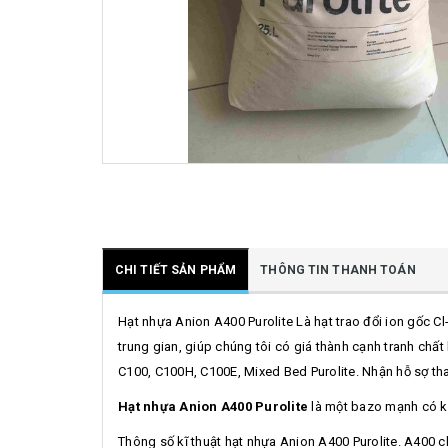
CHI TIẾT SẢN PHẨM
THÔNG TIN THANH TOÁN
Hạt nhựa Anion A400 Purolite Là hạt trao đổi ion gốc C
trung gian, giúp chúng tôi có giá thành cạnh tranh ch
C100, C100H, C100E, Mixed Bed Purolite. Nhận hỗ sợ thay 
Hạt nhựa Anion A400 Purolite
là một bazo mạnh có kh
Thông số kĩ thuật hạt nhựa Anion A400 Purolite. A400 c