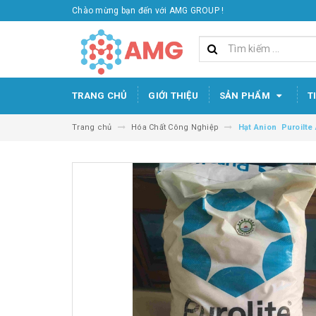
Chào mừng bạn đến với AMG GROUP !
TRANG CHỦ
GIỚI THIỆU
SẢN PHẨM
T
Trang chủ
Hóa Chất Công Nghiệp
Hạt Anion Puroilte