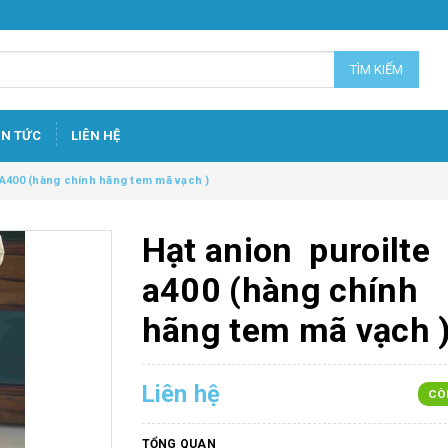
TÌM KIẾM
IN TỨC
LIÊN HỆ
 A400 (hàng chính hãng tem mã vạch )
Hạt anion puroilte
a400 (hàng chính
hãng tem mã vạch 
Liên hệ
CÒ
TỔNG QUAN