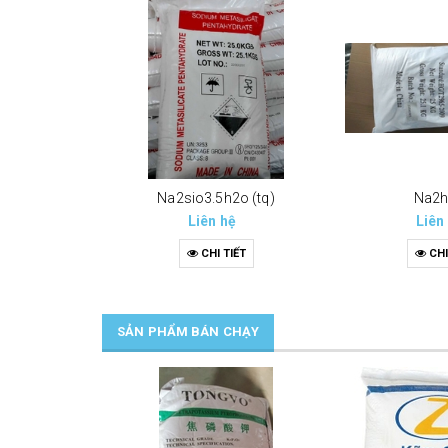
Na2sio3.5h2o (tq)
Na2
Liên hệ
Liên
CHI TIẾT
CHI
SẢN PHẨM BÁN CHẠY