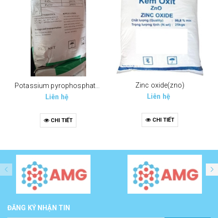
Zinc oxide(zno)
Potassium pyrophosphate (tppp) (k4p2o7)
Liên hệ
Liên hệ
CHI TIẾT
CHI TIẾT
ĐĂNG KÝ NHẬN TIN