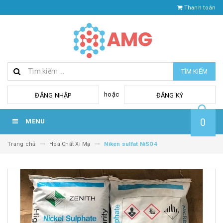
Thanh toán
TÌM KIẾM
hoặc
ĐĂNG NHẬP
ĐĂNG KÝ
0
MENU
Trang chủ
Hoá Chất Xi Mạ
Niken sulfat NiSO4