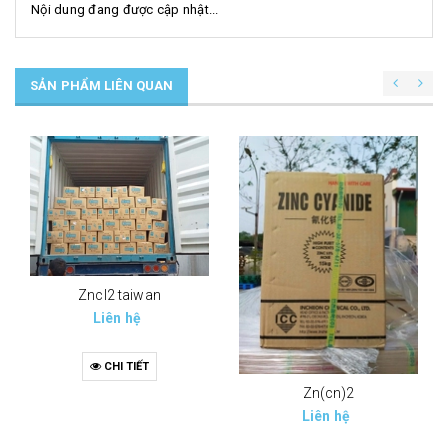
Nội dung đang được cập nhật...
SẢN PHẨM LIÊN QUAN
Zncl2 taiwan
Liên hệ
CHI TIẾT
Zn(cn)2
Liên hệ