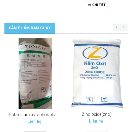
CHI TIẾT
SẢN PHẨM BÁN CHẠY
Zinc oxide(zno)
Potassium pyrophosphate (tppp) (k4p2o7)
Liên hệ
Liên hệ