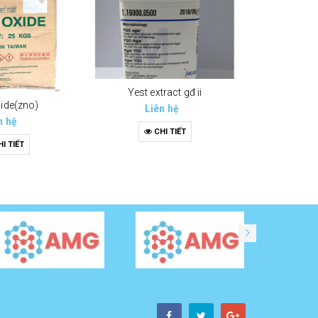
Yest extract gđ ii
xide(zno)
Liên hệ
n hệ
CHI TIẾT
I TIẾT