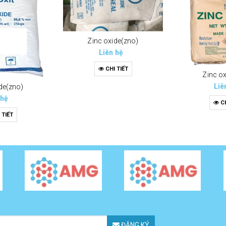
Zinc oxide(zno)
Liên hệ
CHI TIẾT
Zinc o
Liê
de(zno)
 hệ
CH
 TIẾT
ĐĂNG KÝ