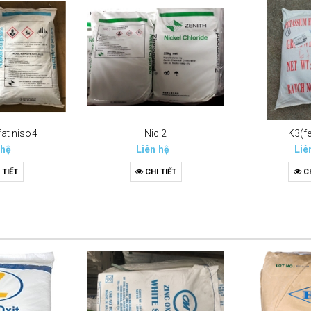
fat niso4
Nicl2
K3(f
 hệ
Liên hệ
Liê
 TIẾT
CHI TIẾT
CH