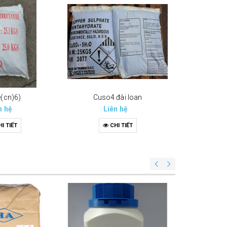
e(cn)6)
Cuso4 đài loan
n hệ
Liên hệ
Li
I TIẾT
CHI TIẾT
C
Yest e
Li
C