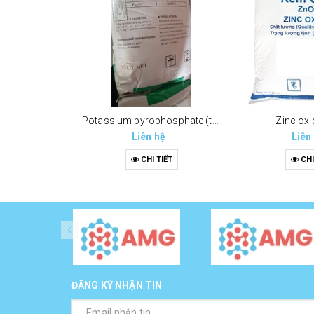
Potassium pyrophosphate (tppp) (k4p2o7)
Zinc oxi
Liên hệ
Liên
CHI TIẾT
CHI
ĐĂNG KÝ NHẬN TIN