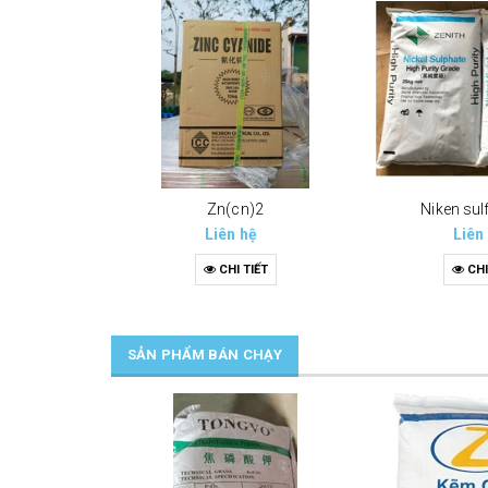
Zn(cn)2
Niken sul
Liên hệ
Liên
CHI TIẾT
CHI
SẢN PHẨM BÁN CHẠY