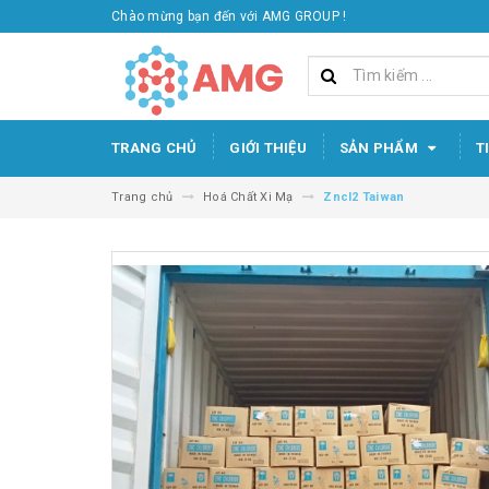
Chào mừng bạn đến với AMG GROUP !
TRANG CHỦ
GIỚI THIỆU
SẢN PHẨM
T
Trang chủ
Hoá Chất Xi Mạ
Zncl2 Taiwan