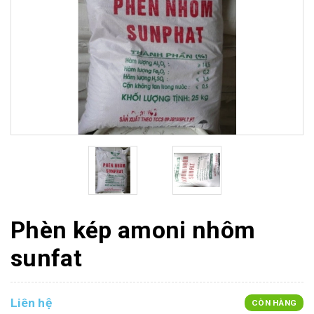
Phèn kép amoni nhôm
sunfat
Liên hệ
CÒN HÀNG