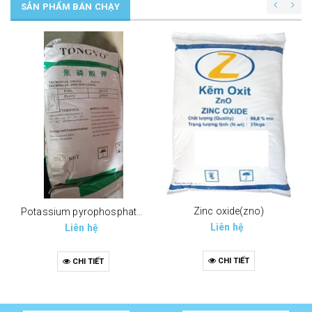
SẢN PHẨM BÁN CHẠY
Zinc oxide(zno)
Potassium pyrophosphate (tppp) (k4p2o7)
Liên hệ
Liên hệ
CHI TIẾT
CHI TIẾT