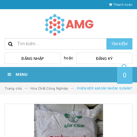
Thanh toán
TÌM KIẾM
hoặc
ĐĂNG NHẬP
ĐĂNG KÝ
0
MENU
Trang chủ
Hóa Chất Công Nghiệp
PHÈN KÉP AMONI NHÔM SUNFAT