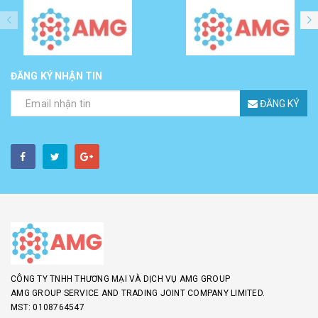
ĐĂNG KÝ NHẬN TIN
ĐĂNG KÝ
CÔNG TY TNHH THƯƠNG MẠI VÀ DỊCH VỤ AMG GROUP
AMG GROUP SERVICE AND TRADING JOINT COMPANY LIMITED.
MST: 0108764547