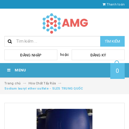
Thanh toán
TÌM KIẾM
hoặc
ĐĂNG NHẬP
ĐĂNG KÝ
0
MENU
Trang chủ
Hóa Chất Tẩy Rửa
Sodium lauryl ether sulfate - SLES TRUNG QUỐC