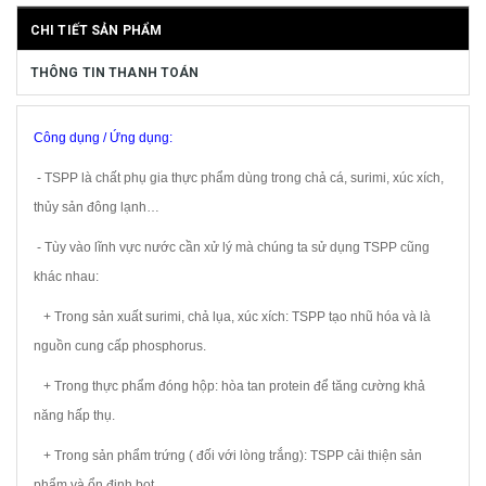
CHI TIẾT SẢN PHẨM
THÔNG TIN THANH TOÁN
Công dụng / Ứng dụng:
- TSPP là chất phụ gia thực phẩm dùng trong chả cá, surimi, xúc xích,
thủy sản đông lạnh…
- Tùy vào lĩnh vực nước cần xử lý mà chúng ta sử dụng TSPP cũng
khác nhau:
+ Trong sản xuất surimi, chả lụa, xúc xích: TSPP tạo nhũ hóa và là
nguồn cung cấp phosphorus.
+ Trong thực phẩm đóng hộp: hòa tan protein để tăng cường khả
năng hấp thụ.
+ Trong sản phẩm trứng ( đối với lòng trắng): TSPP cải thiện sản
phẩm và ổn định bọt.