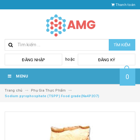
Thanh toán
TÌM KIẾM
hoặc
ĐĂNG NHẬP
ĐĂNG KÝ
0
MENU
Trang chủ
Phụ Gia Thực Phẩm
Sodium pyrophosphate (TSPP) Food grade(Na4P2O7)