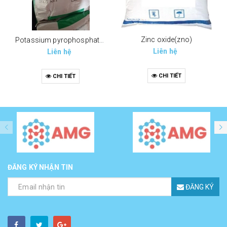
Zinc oxide(zno)
Potassium pyrophosphate (tppp) (k4p2o7)
Liên hệ
Liên hệ
CHI TIẾT
CHI TIẾT
ĐĂNG KÝ NHẬN TIN
ĐĂNG KÝ