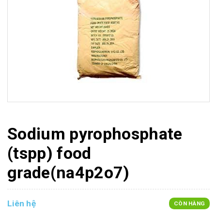
Sodium pyrophosphate
(tspp) food
grade(na4p2o7)
Liên hệ
CÒN HÀNG