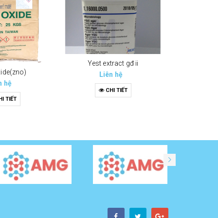
Yest extract gđ ii
xide(zno)
Liên hệ
n hệ
CHI TIẾT
I TIẾT