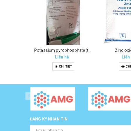
Potassium pyrophosphate (tppp) (k4p2o7)
Zinc oxi
Liên hệ
Liên
CHI TIẾT
CHI
ĐĂNG KÝ NHẬN TIN