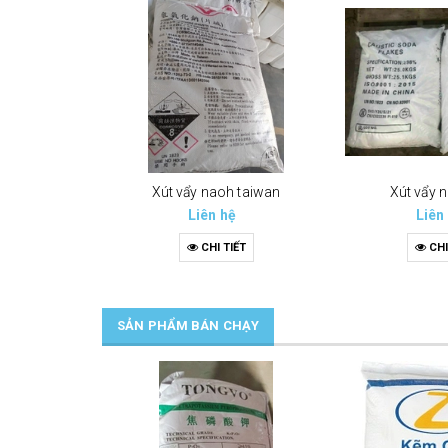
Xút vẩy naoh taiwan
Xút vẩy n
Liên hệ
Liên
CHI TIẾT
CHI
SẢN PHẨM BÁN CHẠY