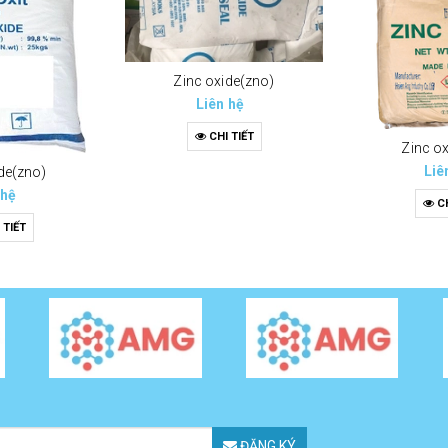
Zinc oxide(zno)
Liên hệ
CHI TIẾT
Zinc o
Liê
de(zno)
 hệ
CH
 TIẾT
ĐĂNG KÝ