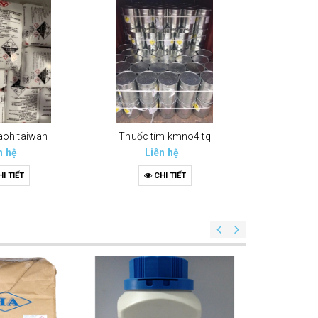
naoh taiwan
Thuốc tím kmno4 tq
Thuốc t
n hệ
Liên hệ
Li
I TIẾT
CHI TIẾT
C
Yest e
Li
C