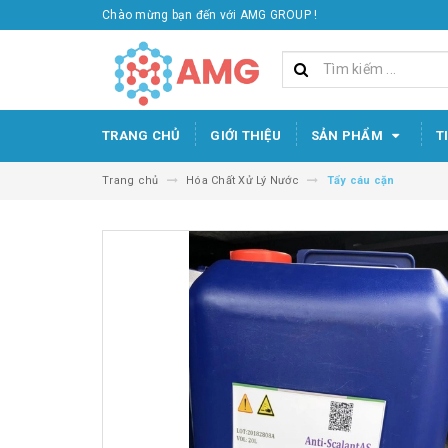
Chào mừng bạn đến với AMG GROUP !
TRANG CHỦ
GIỚI THIỆU
SẢN PHẨM
T
Trang chủ
Hóa Chất Xử Lý Nước
Tẩy cáu cặn