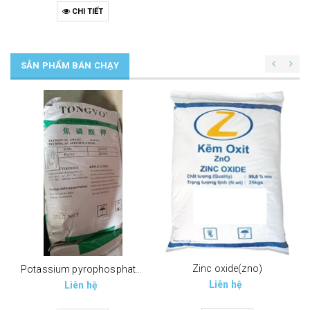
CHI TIẾT
SẢN PHẨM BÁN CHẠY
Zinc oxide(zno)
Potassium pyrophosphate (tppp) (k4p2o7)
Liên hệ
Liên hệ