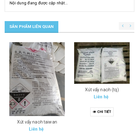
Nội dung đang được cập nhật...
SẢN PHẨM LIÊN QUAN
Xút vẩy naoh (tq)
Liên hệ
CHI TIẾT
Xút vẩy naoh taiwan
Liên hệ