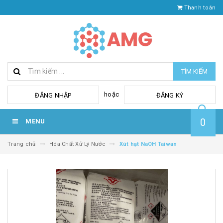
Thanh toán
TÌM KIẾM
hoặc
ĐĂNG NHẬP
ĐĂNG KÝ
0
MENU
Trang chủ
Hóa Chất Xử Lý Nước
Xút hạt NaOH Taiwan