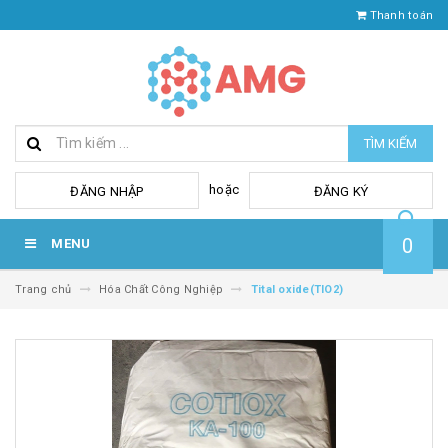
Thanh toán
TÌM KIẾM
hoặc
ĐĂNG NHẬP
ĐĂNG KÝ
0
MENU
Trang chủ
Hóa Chất Công Nghiệp
Tital oxide(TIO2)