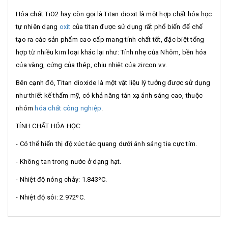
Hóa chất TiO2 hay còn gọi là Titan dioxit là một hợp chất hóa học
tự nhiên dạng
oxit
của titan được sử dụng rất phổ biến để chế
tạo ra các sản phẩm cao cấp mang tính chất tốt, đặc biệt tổng
hợp từ nhiều kim loại khác lại như: Tính nhẹ của Nhôm, bền hóa
của vàng, cứng của thép, chịu nhiệt của zircon v.v.
Bên cạnh đó, Titan dioxide là một vật liệu lý tưởng được sử dụng
như thiết kế thẩm mỹ, có khả năng tán xạ ánh sáng cao, thuộc
nhóm
hóa chất công nghiệp
.
TÍNH CHẤT HÓA HỌC:
- Có thể hiển thị độ xúc tác quang dưới ánh sáng tia cực tím.
- Không tan trong nước ở dạng hạt.
- Nhiệt độ nóng chảy: 1.843ºC.
- Nhiệt độ sôi: 2.972ºC.