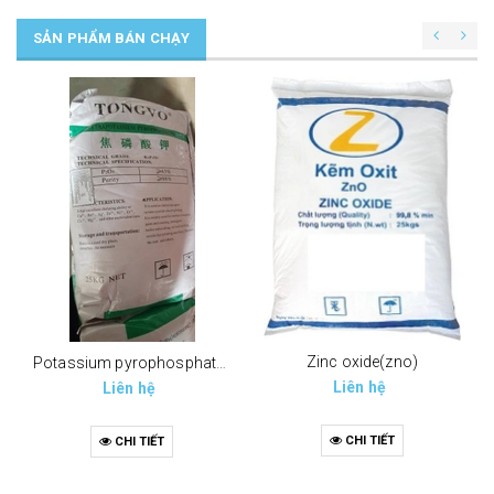
SẢN PHẨM BÁN CHẠY
Zinc oxide(zno)
Potassium pyrophosphate (tppp) (k4p2o7)
Liên hệ
Liên hệ
CHI TIẾT
CHI TIẾT