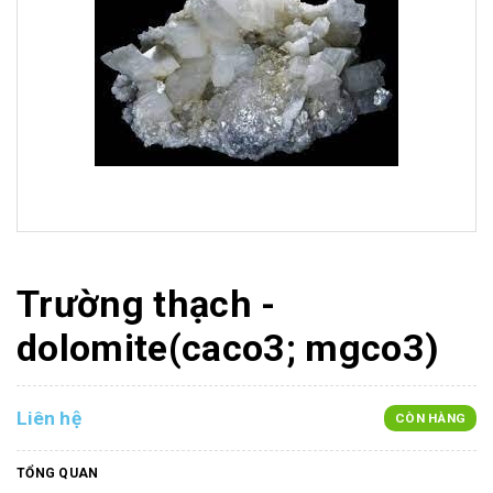
Trường thạch -
dolomite(caco3; mgco3)
Liên hệ
CÒN HÀNG
TỔNG QUAN