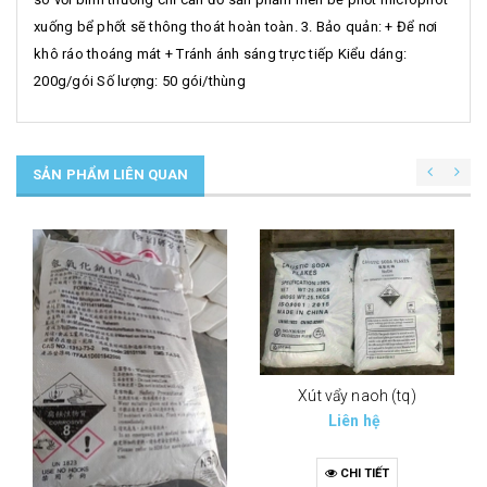
xuống bể phốt sẽ thông thoát hoàn toàn. 3. Bảo quản: + Để nơi
khô ráo thoáng mát + Tránh ánh sáng trực tiếp Kiểu dáng:
200g/gói Số lượng: 50 gói/thùng
SẢN PHẨM LIÊN QUAN
Xút vẩy naoh (tq)
Liên hệ
CHI TIẾT