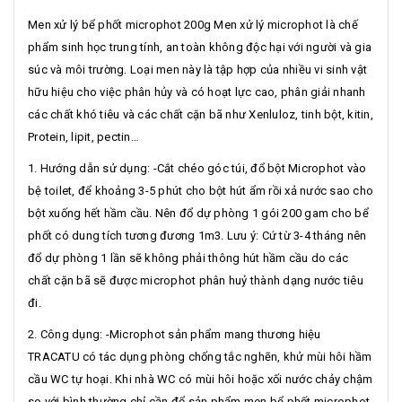
Men xử lý bể phốt microphot 200g Men xử lý microphot là chế
phẩm sinh học trung tính, an toàn không độc hại với người và gia
súc và môi trường. Loại men này là tập hợp của nhiều vi sinh vật
hữu hiệu cho việc phân hủy và có hoạt lực cao, phân giải nhanh
các chất khó tiêu và các chất cặn bã như Xenluloz, tinh bột, kitin,
Protein, lipit, pectin…
1. Hướng dẫn sử dụng: -Cắt chéo góc túi, đổ bột Microphot vào
bệ toilet, để khoảng 3-5 phút cho bột hút ẩm rồi xả nước sao cho
bột xuống hết hầm cầu. Nên đổ dự phòng 1 gói 200 gam cho bể
phốt có dung tích tương đương 1m3. Lưu ý: Cứ từ 3-4 tháng nên
đổ dự phòng 1 lần sẽ không phải thông hút hầm cầu do các
chất cặn bã sẽ được microphot phân huỷ thành dạng nước tiêu
đi.
2. Công dụng: -Microphot sản phẩm mang thương hiệu
TRACATU có tác dụng phòng chống tắc nghẽn, khử mùi hôi hầm
cầu WC tự hoại. Khi nhà WC có mùi hôi hoặc xối nước chảy chậm
so với bình thường chỉ cần đổ sản phẩm men bể phốt microphot