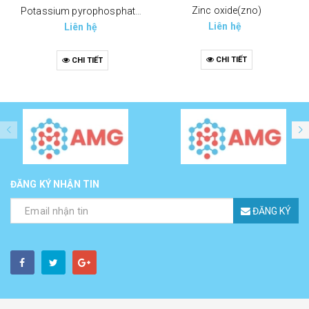
Zinc oxide(zno)
Potassium pyrophosphate (tppp) (k4p2o7)
Liên hệ
Liên hệ
CHI TIẾT
CHI TIẾT
ĐĂNG KÝ NHẬN TIN
ĐĂNG KÝ