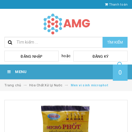
Thanh toán
TÌM KIẾM
hoặc
ĐĂNG NHẬP
ĐĂNG KÝ
0
MENU
Trang chủ
Hóa Chất Xử Lý Nước
Men vi sinh microphot