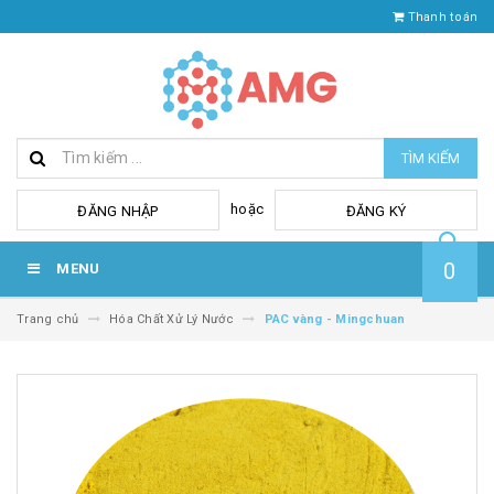
Thanh toán
TÌM KIẾM
hoặc
ĐĂNG NHẬP
ĐĂNG KÝ
0
MENU
Trang chủ
Hóa Chất Xử Lý Nước
PAC vàng - Mingchuan