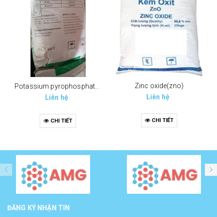
Zinc oxide(zno)
Potassium pyrophosphate (tppp) (k4p2o7)
Liên hệ
Liên hệ
CHI TIẾT
CHI TIẾT
ĐĂNG KÝ NHẬN TIN