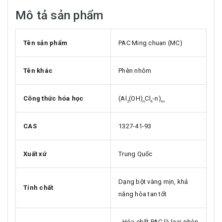
Mô tả sản phẩm
Tên sản phẩm
PAC Ming chuan (MC)
Tên khác
Phèn nhôm
Công thức hóa học
(Al
(OH)
Cl
-n)
2
n
6
m
CAS
1327-41-93
Xuất xứ
Trung Quốc
Dạng bột vàng mịn, khả
Tính chất
năng hòa tan tốt
- Hóa chất PAC là loại phèn