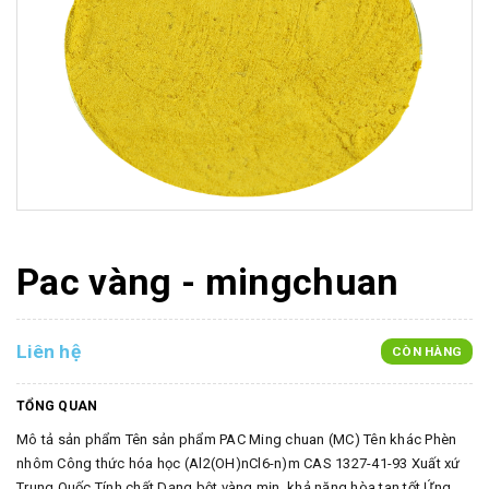
Pac vàng - mingchuan
Liên hệ
CÒN HÀNG
TỔNG QUAN
Mô tả sản phẩm Tên sản phẩm PAC Ming chuan (MC) Tên khác Phèn
nhôm Công thức hóa học (Al2(OH)nCl6-n)m CAS 1327-41-93 Xuất xứ
Trung Quốc Tính chất Dạng bột vàng mịn, khả năng hòa tan tốt Ứng