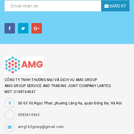
ĐĂNG KÝ
CÔNG TY TNHH THƯƠNG MẠI VÀ DỊCH VỤ AMG GROUP
AMG GROUP SERVICE AND TRADING JOINT COMPANY LIMITED.
MST: 0108764547
Số 63 Vũ Ngọc Phan, phường Láng Hạ, quận Đống Đa, Hà Nội
0982610963
amg163group@gmail.com