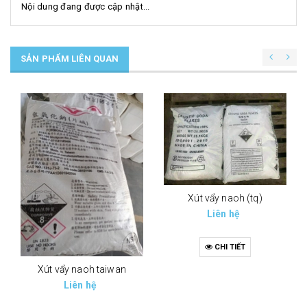
Nội dung đang được cập nhật...
SẢN PHẨM LIÊN QUAN
Xút vẩy naoh (tq)
Liên hệ
CHI TIẾT
Xút vẩy naoh taiwan
Liên hệ