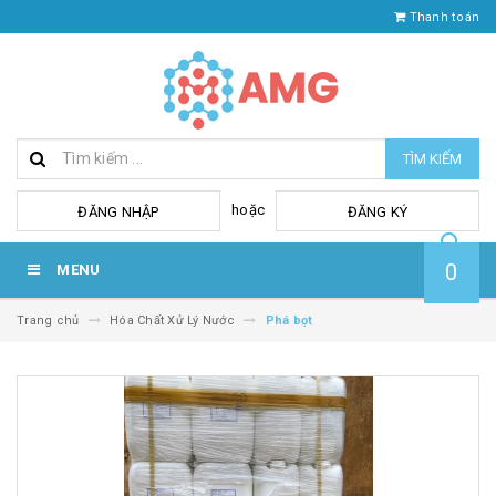
Thanh toán
TÌM KIẾM
hoặc
ĐĂNG NHẬP
ĐĂNG KÝ
0
MENU
Trang chủ
Hóa Chất Xử Lý Nước
Phá bọt