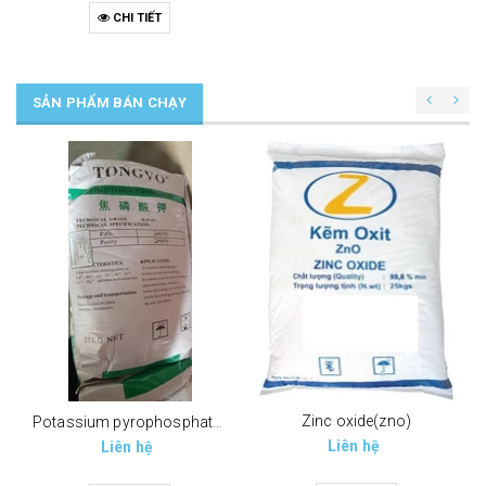
CHI TIẾT
SẢN PHẨM BÁN CHẠY
Zinc oxide(zno)
Potassium pyrophosphate (tppp) (k4p2o7)
Liên hệ
Liên hệ